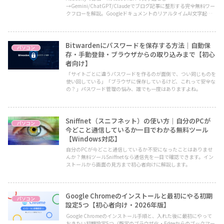
→Gemini/ChatGPT/Claudeでブログ記事に整形する完全無料ワー
クフローを解説。GoogleドキュメントのリアルタイムAI文字起こ
し、NotebookLMの音声要約、無料AIによる校正まで、シーン別の
使い方をまとめています。
Bitwardenにパスワードを保存する方法｜自動保
パソコン
存・手動登録・ブラウザからの取り込みまで【初心
者向け】
「サイトごとに違うパスワードを作るのが面倒で、つい同じものを
使い回している」「ブラウザに保存しているけど、これって安全な
の？」――パスワード管理の悩み、誰でも一度はありますよね。
Sniffnet（スニフネット）の使い方｜自分のPCが
パソコン
今どこと通信しているか一目でわかる無料ツール
【Windows対応】
自分のPCが今どこと通信しているか不安になったことはありませ
んか？無料ツールSniffnetなら通信先を一目で確認できます。イン
ストールから画面の見方まで初心者向けに解説します。
Google Chromeのインストールと最初にやる初期
パソコン
設定5つ【初心者向け・2026年版】
Google Chromeのインストール手順と、入れた後に最初にやって
おきたい初期設定5つ（既定のブラウザ化・Edgeからのブックマー