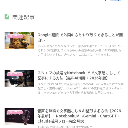
関連記事
Google 翻訳 で外国の方とやり取りできることが面
パソコン
白い
外国人の方とのやり取りって、普段の生活であったりしませんか？
それなりに翻訳してくれるGoogle翻訳の性能が高いので利用しな
い手はないですね。 みなさん、こんにちは！Nくまです。
スタエフの放送をNotebookLMで文字起こしして
パソコン
記事にする方法【無料AI活用・2026年版】
スタエフ(stand.fm)の放送音源をNotebookLMに入れるだけで文字
起こし・要約が完了。ClaudeやChatGPTの無料版で校正・タイト
ル・ハッシュタグまで作る手順を初心者向けに解説します。
音声を無料で文字起こし＆AI整形する方法【2026
パソコン
年最新】｜NotebookLM→Gemini・ChatGPT・
Claude活用フロー完全解説
Audacityで録音→NotebookLMで文字起こし