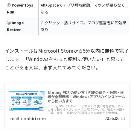
②
PowerToys
Alt+Spaceでアプリ瞬時起動。マウスが要らなく
Run
なる
③
Image
右クリック一括リサイズ。ブログ運営者に即効果
Resizer
あり
インストールはMicrosoft Storeから5分以内に無料で完了
します。「Windowsをもっと便利に使いたい」と思った
ことがある人は、まず入れてみてください。
Stirling PDF の使い方｜PDFの結合・分割・圧
縮が全部無料！Windowsアプリのインストール
から使い方まで
Stirling PDF（スターリングPDF）の使い方を解説。ロー
カルで動くオープンソースのPDFツールで、結合・分割・
圧縮・変換・OCRなど50種類以上の機能が完全無料。
Windowsアプリのインストール手順からよく使う機能の
2026.06.11
read-nonbiri.com
手順まで初心者向けに紹介します。