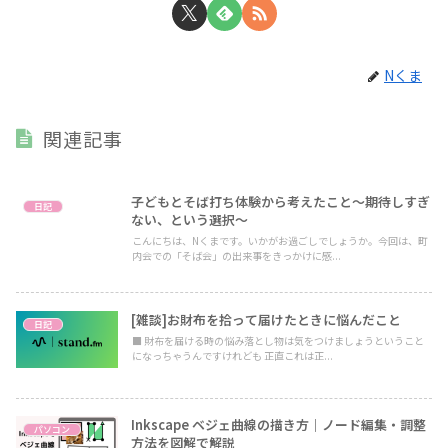
Nくま
関連記事
子どもとそば打ち体験から考えたこと〜期待しすぎ
日記
ない、という選択〜
こんにちは、Nくまです。いかがお過ごしでしょうか。今回は、町
内会での「そば会」の出来事をきっかけに感...
[雑談]お財布を拾って届けたときに悩んだこと
日記
■ 財布を届ける時の悩み落とし物は気をつけましょうということ
になっちゃうんですけれども 正直これは正...
Inkscape ベジェ曲線の描き方｜ノード編集・調整
パソコン
方法を図解で解説