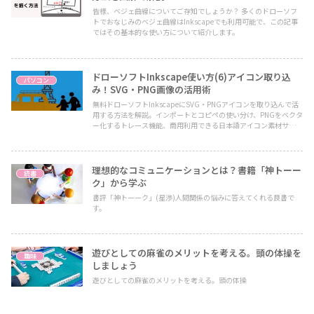
皆様、ベジェ曲線についてご存知でしょうか？ 多くのドローソフ
トでおなじみのベジェ曲線はInkscapeでも利用可能で、この記事
ではその基本的な使い方について紹介します。
ドローソフトInkscape使い方(6)アイコン取り込
パソコン
み！SVG・PNG画像の活用術
無料ドローソフトInkscapeにSVG・PNGアイコンを取り込んで活
用する方法を解説。インポートとコピペの使い分け、PNGをベクタ
ー化するトレース機能、商用利用できる日本語アイコン素材サイト
まで紹介します。
理想的なコミュニケーションとは？書籍「神トーー
読書
ク」から学ぶ
書評「神トーーク」(星渉)人間関係の悩みに答えてくれる良書で
す。
遊びとしての麻雀のメリットを考える。頭の体操を
趣味
しましょう
遊びとしての麻雀のメリットを考える。頭の体操