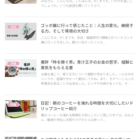
みなさん、こんにちは。こんばんは。Nくまです。いかがお過ごし
でしょうか。いつも放送を聞いてくださり、...
ゴッホ展に行って感じたこと｜人生の変化、継続す
日記
る力、そして環境の大切さ
こんにちは、Nくまです。先日、福島県内で開催されていたゴッホ
展に行ってきました。暖かい日だったことも...
書評「時を稼ぐ男」青汁王子のお金の哲学、経験と
読書
勇気をもらえる書
本書を通じて、青汁王子について理解が深まりました。一人の半生
というか、経緯が分かって面白いですね。また、モチベーションの
重要性を知ることが出来ました。ピンチや失敗があっても、それを
きっかけにプラスに変わることができる。それを信じているだけで
も、人って強くなれるんですね。いろいろなピンチを克服して成功
されている王子のストーリーから、勇気をもらいました。面白い本
ですので、興味がある方はぜひ本書を手にとって読んでみてくださ
日記：朝のコーヒーを淹れる時間を大切にしたいド
読書
い。
リップコーヒー紹介
朝のコーヒーを淹れる時間を大切にしたいと感じた件です。みなさ
ん、職場や学校に水筒やマグボトルは持って...