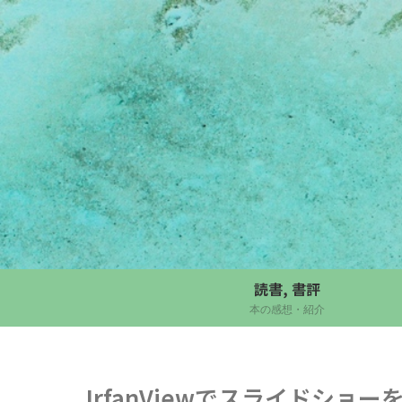
読書, 書評
本の感想・紹介
IrfanViewでスライドシ