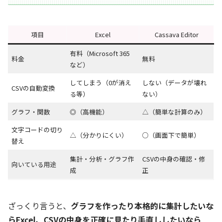
項目
Excel
Cassava Editor
有料（Microsoft 365
料金
無料
など）
してしまう（0が消え
しない（データが壊れ
CSVの自動変換
る等）
ない）
グラフ・関数
◎（高機能）
△（簡単な計算のみ）
文字コードの切り
△（分かりにくい）
○（画面下で簡単）
替え
集計・分析・グラフ作
CSVの中身の確認・修
向いている用途
成
正
ざっくり言うと、
グラフを作ったり本格的に集計したいな
らExcel、CSVの中身を正確に見たり手直ししたいなら