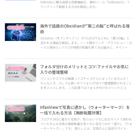
Defenderに眠る高度な防御機能を、無料ツール「DefenderUI」で
ワンクリック解放する方法を解説します。
海外で話題のObsidianが”第二の脳”と呼ばれる理
パソコン
由
Obsidian（オブシディアン）がChatGPTなどAIに「第2の脳」と
言われる理由を解説します。ノート間のリンク・グラフビュー・ロ
ーカル保存という3つの特徴が知識を育てる仕組みと、デイリーノ
ートやテンプレートなど実践的な使い方のコツを紹介します。
フォルダ分けのメリットとコツ:ファイルやお気に
パソコン
入りの整理整頓
パソコンやスマホの画面ってゴチャゴチャになっていませんか？
そんなとき、少しでも良いのでフォルダ分けで整理整頓されること
をオススメします。 この記事ではフォルダ分けのメリットとコツ
について説明させていただきます。
IrfanViewで写真に透かし（ウォーターマーク）を
パソコン
一括で入れる方法【無断転載対策】
ブログやSNSに載せた写真が、知らないうちに別のサイトで使われ
ていた――そんな写真の無断転載を防ぐのに役立つのが「透かし（ウォ
ーターマーク）」です。 透かしとは、写真の上に名前やサイト
名、ロゴをうっすら重ねて表示すること。