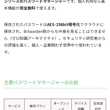
ンソースのパスワードマネージャー
です。個人利用なら基
本機能が
完全無料
で使えます。
保存されたパスワードは
AES-256bit暗号化
でクラウドに
保存され、Bitwarden側からも中身を見ることはできませ
ん（ゼロ知識アーキテクチャ）。セキュリティ研究者から
の評価も高く、個人・企業問わず世界中で使われていま
す。
主要パスワードマネージャーの比較
オープンソ
デバイス
日本語
サービス
無料プラン
ース
同期
対応