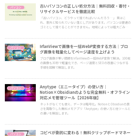
古いパソコンの正しい処分方法｜無料回収・寄付・
パソコン
リサイクルサービスを徹底比較
「古いパソコン、どうやって捨てればいいんだろう…」 実はこ
れ、意外と知られていない落とし穴があります。パソコンは普通の
ゴミとして捨てることができません。地域によっては粗大ごみでも
回収してもらえないケースがほとんどです。
IrfanViewで画像を一括WebP変換する方法｜ブロ
パソコン
グ画像を軽量化してページ速度を上げよう
ブログ画像が重い問題をIrfanViewの一括WebP変換で解決。100枚
の画像も30秒で軽量化でき、ページ速度とSEOの改善につながる
手順を図解で解説します。
Anytype（エニータイプ）の使い方｜
パソコン
Notion×Obsidianのような完全無料・オフライン
対応メモ管理ツール【2026年版】
ネットがなくても使え、データは暗号化。NotionとObsidianの良
さを両取りした無料メモアプリ「Anytype」の使い方と他ツールと
の違いを解説します。
コピペが劇的に変わる！無料クリップボードマネー
パソコン