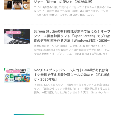
ジャー「Ditto」の使い方【2026年版】
コピペは直前の1個しか使えないと思っていませんか？無料のDitto
ならコピー履歴を何百件も保存・検索・再利用できます。インスト
ールから便利な使い方まで初心者向けに解説します。
Screen Studioの有料機能が無料で使える！オープ
パソコン
ンソース画面録画ソフト「OpenScreen」でプロ品
質のデモ動画を作る方法【Windows対応・2026年
版】
画面録画にカーソルの自動ズームや美しい背景を付けたいけど、
Screen Studioのような有料ソフトは月額課金で手が出ない…そん
な悩みを無料・オープンソースの「OpenScreen」が解決します。
インストール手順から具体的な使い方まで分かりやすく解説しま
す。
Googleスプレッドシート入門｜Gmailがあれば今
パソコン
すぐ無料で使える表計算ツールの始め方【初心者向
け・2026年版】
「Excelは高くて買えない」「職場でもらったファイルを家で開け
ない」「出先からスマホで編集したい」——表計算に関するこんな
悩み、一度は感じたことがありませんか？ 実は、Gmailのアカウ
ント（Googleアカウント）さえあれば、Excelとほぼ同じことが完
全