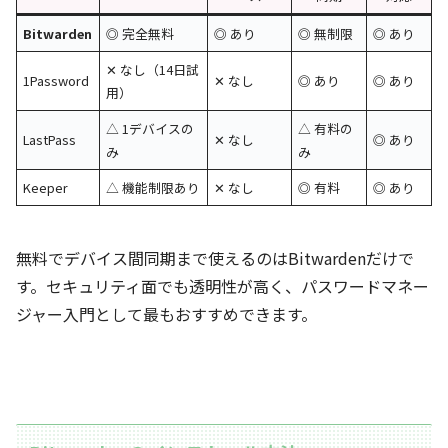
Bitwarden
◎ 完全無料
◎ あり
◎ 無制限
◎ あり
✕ なし（14日試
1Password
✕ なし
◎ あり
◎ あり
用）
△ 1デバイスの
△ 有料の
LastPass
✕ なし
◎ あり
み
み
Keeper
△ 機能制限あり
✕ なし
◎ 有料
◎ あり
無料でデバイス間同期まで使えるのはBitwardenだけで
す。セキュリティ面でも透明性が高く、パスワードマネー
ジャー入門として最もおすすめできます。