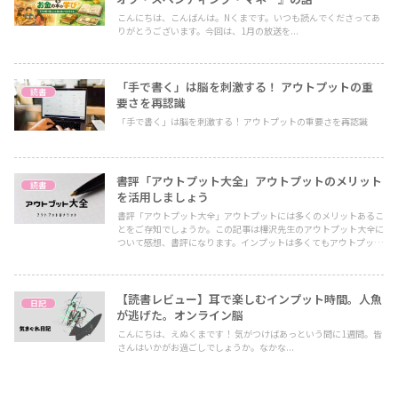
こんにちは、こんばんは。Nくまです。いつも読んでくださってあ
りがとうございます。今回は、1月の放送を...
「手で書く」は脳を刺激する！ アウトプットの重
読書
要さを再認識
「手で書く」は脳を刺激する！ アウトプットの重要さを再認識
書評「アウトプット大全」アウトプットのメリット
読書
を活用しましょう
書評「アウトプット大全」アウトプットには多くのメリットあるこ
とをご存知でしょうか。この記事は樺沢先生のアウトプット大全に
ついて感想、書評になります。インプットは多くてもアウトプット
が少ない人は多いものです。アウトプットを意識的に増やしません
か。
【読書レビュー】耳で楽しむインプット時間。人魚
日記
が逃げた。オンライン脳
こんにちは、えぬくまです！ 気がつけばあっという間に1週間。皆
さんはいかがお過ごしでしょうか。なかな...