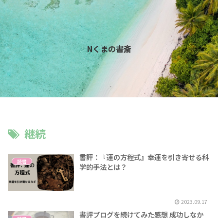
Nくまの書斎
継続
書評：『運の方程式』幸運を引き寄せる科
読書
学的手法とは？
2023.09.17
書評ブログを続けてみた感想 成功しなか