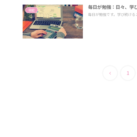
毎日が勉強：日々、学
日記
毎日が勉強です。学び続ける
前
1
へ