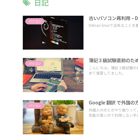
日記
古いパソコン再利用 – De
パソコン
Debian linuxで出来るこ
簿記３級試験直前のため
パソコン
こんにちは。簿記３級試験の
めて復習してました。
Google 翻訳 で外
パソコン
外国人の方とのやり取りって、
性能が高いので利用しない手