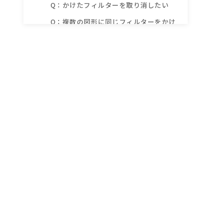
Q：かけたフィルターを取り消したい
Q：複数の図形に同じフィルターをかけ
たい
まとめ
Inkscapeシリーズ関連記事