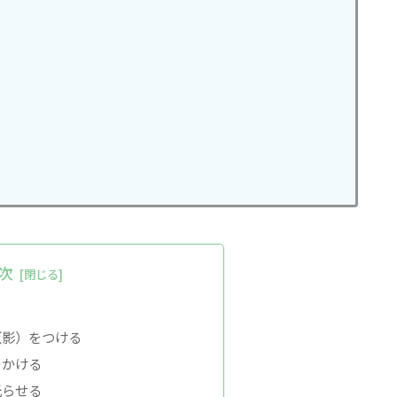
次
（影）をつける
をかける
光らせる