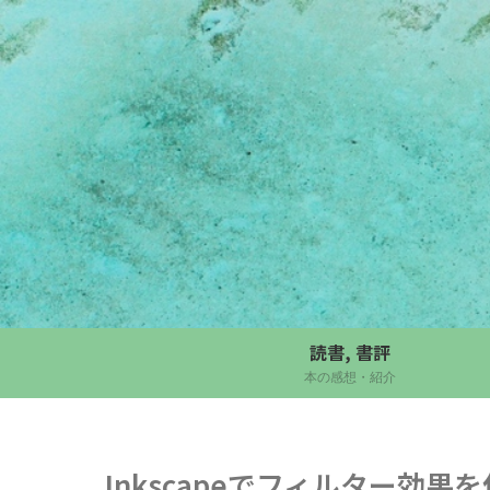
読書, 書評
本の感想・紹介
Inkscapeでフィルター効