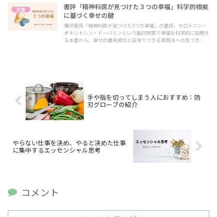
書評「精神科医が見つけた３つの幸福」科学的根拠
読書
に基づく幸せの鍵
樺沢紫苑「精神科医が見つけた3つの幸福」の書評。セロトニン・
オキシトシン・ドーパミンという脳内物質で幸福を科学的に説明す
る本書から、幸せの優先順位と日常でできる実践法への気づきをま
とめました。
手や指を切ってしまう人におすすめ：防
刃グローブの紹介
やらない仕事を決め、やると決めた仕事
に集中するエッセンシャル思考
コメント