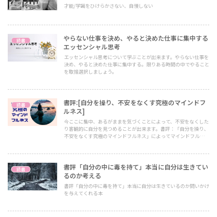
才能/学識をひけらかさない、自慢しない
やらない仕事を決め、やると決めた仕事に集中する
読書
エッセンシャル思考
エッセンシャル思考について学ぶことが出来ます。やらない仕事を
決め、やると決めた仕事に集中する。限りある時間の中でやること
を取捨選択しましょう。
書評:[自分を操り、不安をなくす究極のマインドフ
読書
ルネス]
今ここに集中、あるがままを気づくことによって、不安をなくした
り客観的に自分を見つめることが出来ます。書評：「自分を操り、
不安をなくす究極のマインドフルネス」によってマインドフルネス
への理解が深まります。
書評「自分の中に毒を持て」本当に自分は生きてい
読書
るのか考える
書評「自分の中に毒を持て」本当に自分は生きているのか問いかけ
を与えてくれる本