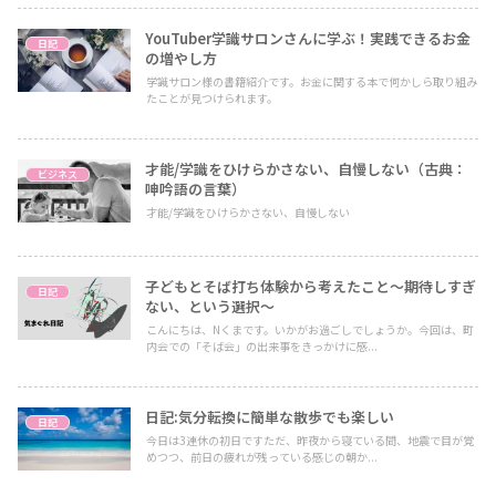
YouTuber学識サロンさんに学ぶ！実践できるお金
日記
の増やし方
学識サロン様の書籍紹介です。お金に関する本で何かしら取り組み
たことが見つけられます。
才能/学識をひけらかさない、自慢しない（古典：
ビジネス
呻吟語の言葉）
才能/学識をひけらかさない、自慢しない
子どもとそば打ち体験から考えたこと〜期待しすぎ
日記
ない、という選択〜
こんにちは、Nくまです。いかがお過ごしでしょうか。今回は、町
内会での「そば会」の出来事をきっかけに感...
日記:気分転換に簡単な散歩でも楽しい
日記
今日は3連休の初日ですただ、昨夜から寝ている間、地震で目が覚
めつつ、前日の疲れが残っている感じの朝か...