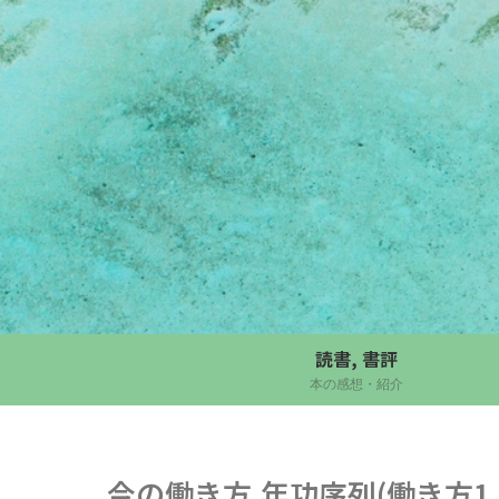
読書, 書評
本の感想・紹介
今の働き方,年功序列(働き方1.0