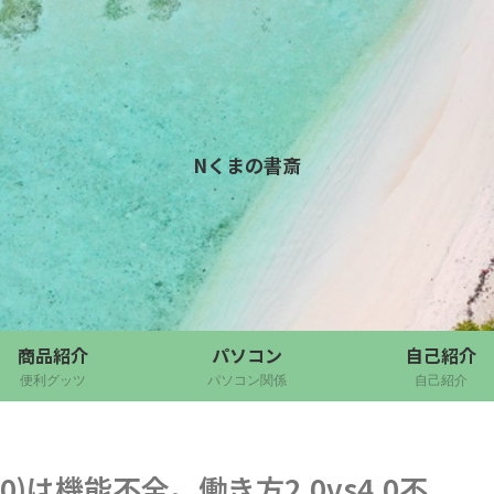
Nくまの書斎
商品紹介
パソコン
自己紹介
便利グッツ
パソコン関係
自己紹介
)は機能不全。働き方2.0vs4.0不