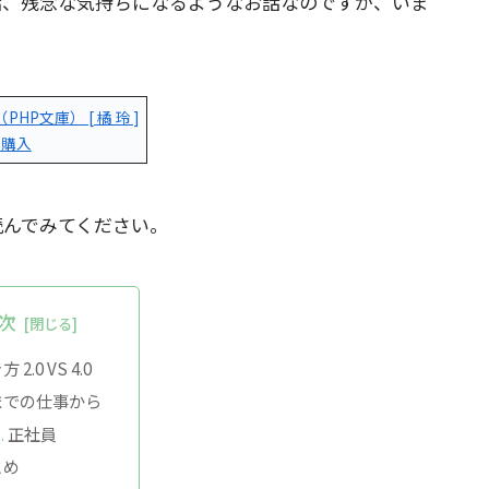
話、残念な気持ちになるようなお話なのですが、いま
。
HP文庫） [ 橘 玲 ]
で購入
読んでみてください。
次
 2.0 VS 4.0
までの仕事から
正社員
とめ