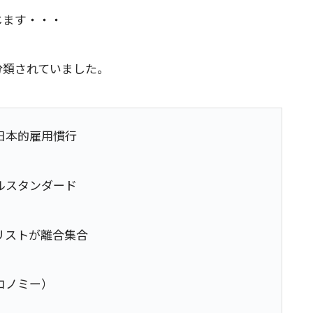
じます・・・
分類されていました。
日本的雇用慣行
ルスタンダード
リストが離合集合
コノミー）