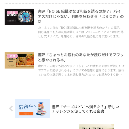
書評「NOISE 組織はなぜ判断を誤るのか？」バイ
読書
アスだけじゃない、判断を狂わせる「ばらつき」の
話
カーネマンらの「NOISE 組織はなぜ判断を誤るのか？」の書評。
同じ条件でも人の判断は驚くほどばらつく——バイアスとは別の落
とし穴「ノイズ」を知ると、日常の判断の見え方が変わります。正
直な感想と実践ポイントをまとめました。
書評「ちょっとお疲れのあなたが読むだけでフワッ
読書
と癒やされる本」
疲れている時でも読みやすい「ちょっとお疲れのあなたが読むだけ
でフワッと癒やされる本」についての感想と書評になります。疲れ
ていたり体調が悪くて本を読む気力がない人でも読みやすく作られ
ています。気になる箇所だけ読むことも可能なので、気軽に読める
本になってますよ。
書評「チーズはどこへ消えた？」新しい
チャレンジを促してくれる良書