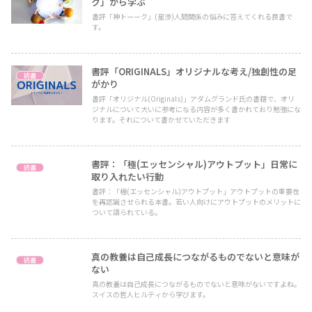
ク」から学ぶ
書評「神トーーク」(星渉)人間関係の悩みに答えてくれる良書で
す。
書評「ORIGINALS」オリジナルな考え/独創性の足
読書
がかり
書評「オリジナル(Originals)」アダムグランド氏の書籍で、オリ
ジナルについて大いに参考になる内容が多く書かれており勉強にな
ります。それについて書かせていただきます
書評：「極(エッセンシャル)アウトプット」日常に
読書
取り入れたい行動
書評：「極(エッセンシャル)アウトプット」アウトプットの重要性
を再認識させられる本書。若い人向けにアウトプットのメリットに
ついて語られている。
真の教養は自己成長につながるものでないと意味が
読書
ない
真の教養は自己成長につながるものでないと意味がないですよね。
スイスの哲人ヒルティから学びます。